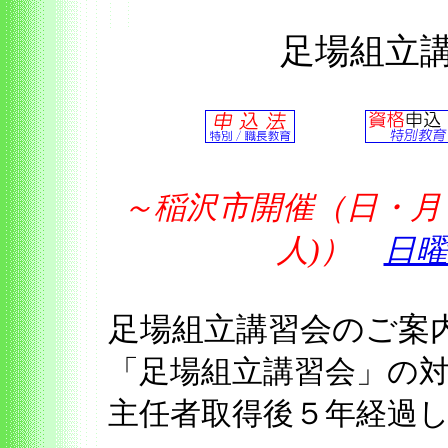
足場組立
～稲沢市開催（日・月・
人)）
日曜
足場組立講習会のご
「足場組立講習会」の
主任者取得後５年経過