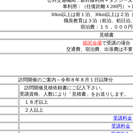
公共交通機関：新幹線利用＋タクシー又
車利用：（往復距離Ｘ200円）＋
30km以上は前１泊、30km以上は２
職長教育は３泊（前泊、初日泊
宿泊費：１５，０００円
見積書
稲沢会場
で受講の場合
交通費、宿泊費、出張費は不要
訪問開催のご案内～令和８年８月１日以降分
訪問開催見積依頼書にご記入下さい。
受講資格、人数により「見積書」をお送りします。
１８才以上
２人以上
受講料金
受講料金