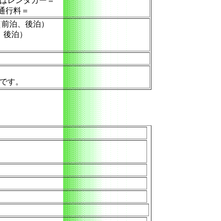
はレンタカー＝
通行料＝
泊（前泊、後泊）
、後泊）
です。