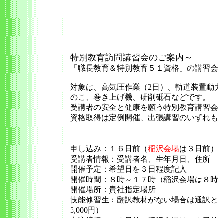
特別教育訪問講習会のご案内～
「職長教育＆特別教育５１資格」の講習会
対象は、高気圧作業（2日）、軌道装置動
のこ、巻き上げ機、研削砥石などです。
受講者の安全と健康を願う特別教育講習会
資格取得は定例開催、出張講習のいずれも
申し込み：１６日前（
稲沢会場
は３日前）
受講者情報：受講者名、生年月日、住所
開催予定：希望日を３日程度記入
開催時間：８時～１７時（稲沢会場は８時
開催場所：貴社指定場所
技能修習生：翻訳教材がない場合は通訳と
3,000円）