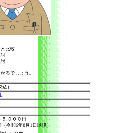
費と比較
検討
検討
分かるでしょう。
税込）
生
４５,０００円
円（令和6年8月1日以降）