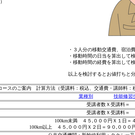
）
・３人分の移動交通費、宿泊
・移動時間の日当を算出して
・移動時間の経費を算出して
以上を検討するとお値打ちと
コースのご案内 計算方法（受講料：税込、交通費・講師料：
業種別
技能修習
受講者数Ｘ受講料＝
受講者数Ｘ受講料＝
100km未満 ４５,０００円Ｘ１日＝
100km以上 ４５,０００円Ｘ２日＝９０,０００