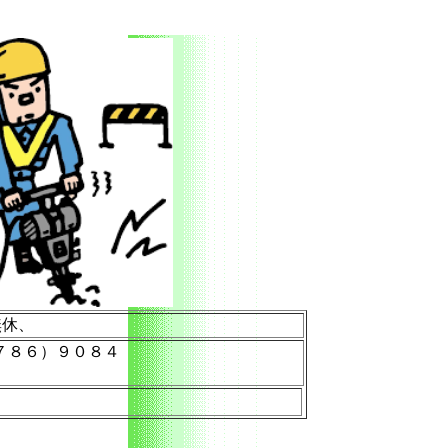
無休、
７８６）９０８４