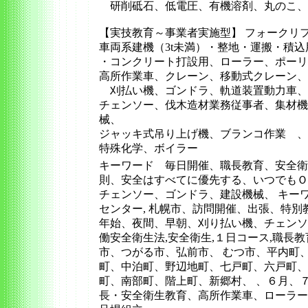
研削砥石、低電圧、有機溶剤、丸のこ、
【実技教育～事業者実施型】 フォークリ
車両系建機（3t未満）・整地・運搬・積
・コンクリート打設用、ローラー、ポーリ
高所作業車、クレーン、移動式クレーン、
刈払い機、ゴンドラ、軌道装置動力車、除
チェンソー、伐木造材業務従事者、集材機
械、
ジャッキ式吊り上げ機、ブランコ作業 、
特殊化学、ボイラー
キーワード 毎日開催、職長教育、安全衛
則、安全はすべてに優先する、いつでもＯ
チェンソー、ゴンドラ、建設機械、 キー
センター, 札幌市、訪問開催、出張、特
年始、夜間、早朝、刈り払い機、チェンソ
働安全衛生法,安全衛生,１日コース,職長
市、つがる市、弘前市、 むつ市、平内町
町、中泊町、野辺地町、七戸町、六戸町、
町、南部町、階上町、新郷村、 、６月、
長・安全衛生教育、高所作業車、ローラー