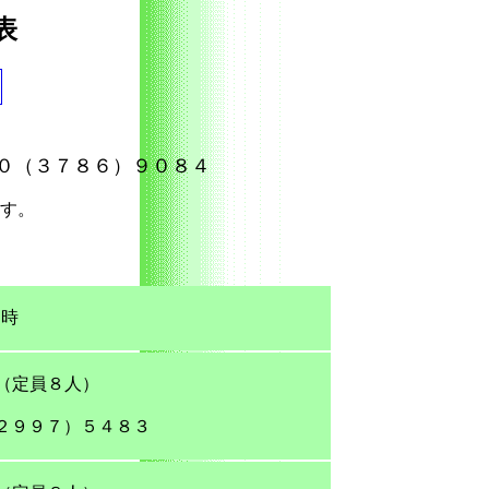
表
０（３７８６）９０８４
す。
時
（定員８人）
２９９７）５４８３