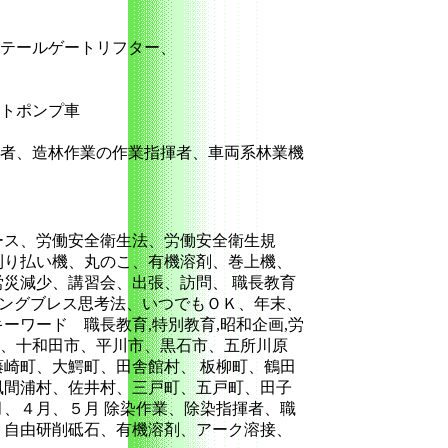
、テールゲートリフター、
トポンプ車
者、造林作業の作業指揮者、車両系林業機
ース、労働安全衛生法、労働安全衛生規
刈り払い機、丸のこ、有機溶剤、巻上機、
災減少、講習会、出張、訪問、 職長教育
ロングブレス思考法、いつでもＯＫ、年末、
ワード 職長教育,特別教育,昭和企画,労
沢市、十和田市、平川市、黒石市、五所川原
崎町、大鰐町、田舎館村、 板柳町、鶴田
風間浦村、佐井村、三戸町、五戸町、田子
、４月、５月 除染作業、除染指揮者、職
、自由研削砥石、有機溶剤、アーク溶接、