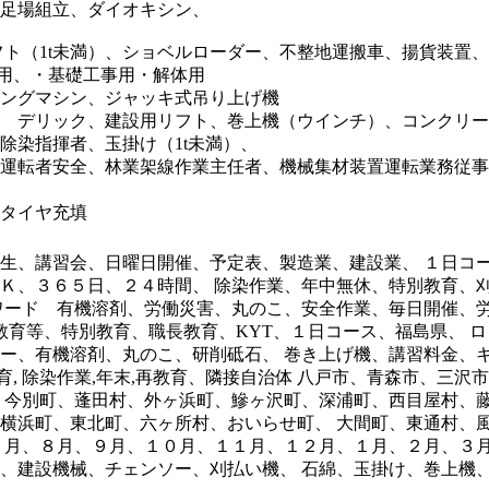
足場組立、ダイオキシン、
フト（1t未満）、ショベルローダー、不整地運搬車、揚貨装置
込用、・基礎工事用・解体用
ングマシン、ジャッキ式吊り上げ機
 デリック、建設用リフト、巻上機（ウインチ）、コンクリー
染指揮者、玉掛け（1t未満）、
運転者安全、林業架線作業主任者、機械集材装置運転業務従事
タイヤ充填
生、講習会、日曜日開催、予定表、製造業、建設業、 １日コ
Ｋ、３６５日、２４時間、 除染作業、年中無休、特別教育、
ワード 有機溶剤、労働災害、丸のこ、安全作業、毎日開催、労
別教育等、特別教育、職長教育、KYT、１日コース、福島県、 
ー、有機溶剤、丸のこ、研削砥石、 巻き上げ機、講習料金、キー
教育, 除染作業,年末,再教育、隣接自治体 八戸市、青森市、三
、今別町、蓬田村、外ヶ浜町、鰺ヶ沢町、深浦町、西目屋村、藤
横浜町、東北町、六ヶ所村、おいらせ町、 大間町、東通村、
７月、８月、９月、１０月、１１月、１２月、１月、２月、３月
、建設機械、チェンソー、刈払い機、 石綿、玉掛け、巻上機