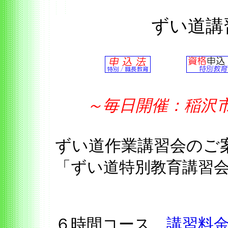
ずい道講
～毎日開催：稲
ずい道作業講習会の
「ずい道特別教育講習
６時間コース
講習料